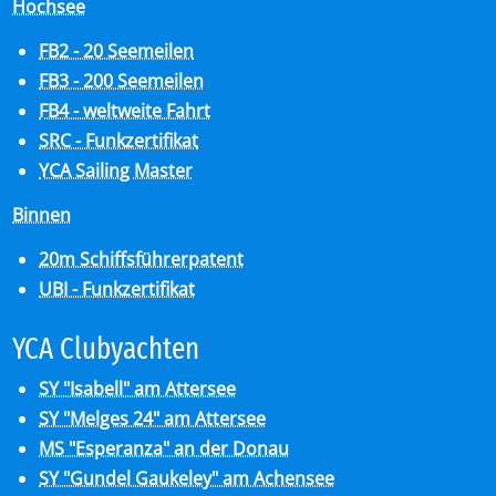
Hochsee
FB2 - 20 Seemeilen
FB3 - 200 Seemeilen
FB4 - weltweite Fahrt
SRC - Funkzertifikat
YCA Sailing Master
Binnen
20m Schiffsführerpatent
UBI - Funkzertifikat
YCA Club­y­ach­ten
SY "Isabell" am Attersee
SY "Melges 24" am Attersee
MS "Esperanza" an der Donau
SY "Gundel Gaukeley" am Achensee