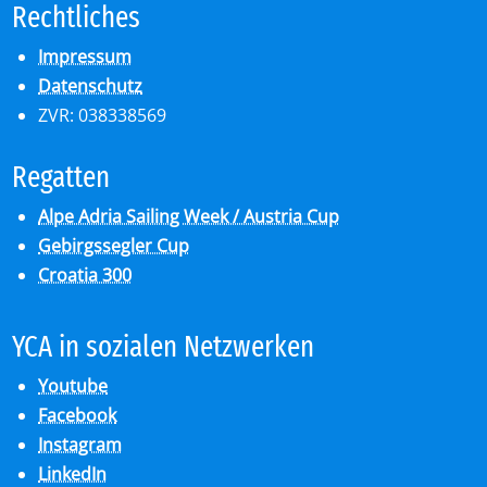
Recht­li­ches
Impressum
Datenschutz
ZVR: 038338569
Re­gat­ten
Alpe Adria Sailing Week / Austria Cup
Gebirgssegler Cup
Croatia 300
YCA in so­zia­len Netz­wer­ken
Youtube
Facebook
Instagram
LinkedIn