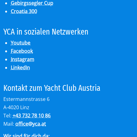
Gebirgssegler Cup
Croatia 300
YCA in so­zia­len Netz­wer­ken
Youtube
Facebook
Instagram
LinkedIn
Kon­takt zum Yacht Club Aus­tria
Estermannstrasse 6
A-4020 Linz
Tel:
+43 732 78 10 86
Mail:
office
@
yca.at
Wir sind für dich da: