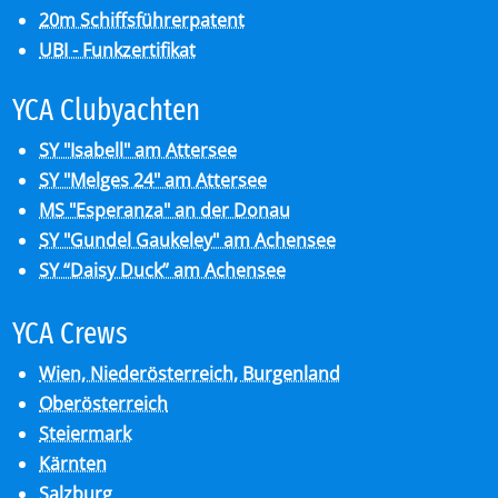
20m Schiffsführerpatent
UBI - Funkzertifikat
YCA Club­y­ach­ten
SY "Isabell" am Attersee
SY "Melges 24" am Attersee
MS "Esperanza" an der Donau
SY "Gundel Gaukeley" am Achensee
SY “Daisy Duck” am Achensee
YCA Crews
Wien, Niederösterreich, Burgenland
Oberösterreich
Steiermark
Kärnten
Salzburg