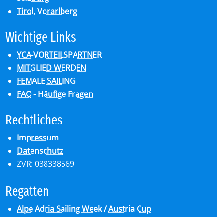
Tirol, Vorarlberg
Wich­ti­ge Links
YCA-VORTEILSPARTNER
MITGLIED WERDEN
FEMALE SAILING
FAQ - Häufige Fragen
Recht­li­ches
Impressum
Datenschutz
ZVR: 038338569
Re­gat­ten
Alpe Adria Sailing Week / Austria Cup