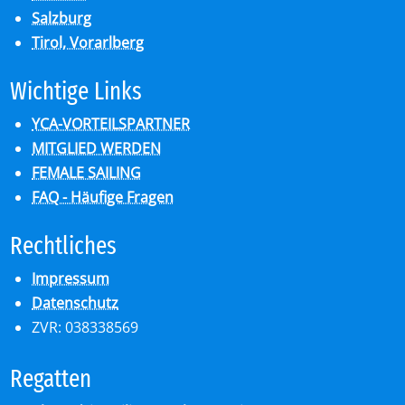
Salzburg
Tirol, Vorarlberg
Wich­ti­ge Links
YCA-VORTEILSPARTNER
MITGLIED WERDEN
FEMALE SAILING
FAQ - Häufige Fragen
Recht­li­ches
Impressum
Datenschutz
ZVR: 038338569
Re­gat­ten