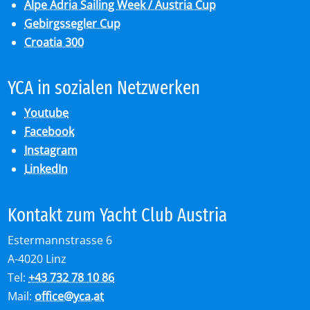
Alpe Adria Sailing Week / Austria Cup
Gebirgssegler Cup
Croatia 300
YCA in so­zia­len Netz­wer­ken
Youtube
Facebook
Instagram
LinkedIn
Kon­takt zum Yacht Club Aus­tria
Estermannstrasse 6
A-4020 Linz
Tel:
+43 732 78 10 86
Mail:
office
@
yca.at