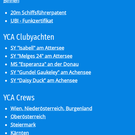
Binnen
20m Schiffsführerpatent
UBI - Funkzertifikat
YCA Club­y­ach­ten
SY "Isabell" am Attersee
SY "Melges 24" am Attersee
MS "Esperanza" an der Donau
SY "Gundel Gaukeley" am Achensee
SY “Daisy Duck” am Achensee
YCA Crews
Wien, Niederösterreich, Burgenland
Oberösterreich
Steiermark
Kärnten