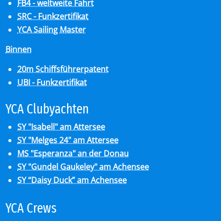
FB4 - weltweite Fahrt
SRC - Funkzertifikat
YCA Sailing Master
Binnen
20m Schiffsführerpatent
UBI - Funkzertifikat
YCA Club­y­ach­ten
SY "Isabell" am Attersee
SY "Melges 24" am Attersee
MS "Esperanza" an der Donau
SY "Gundel Gaukeley" am Achensee
SY “Daisy Duck” am Achensee
YCA Crews