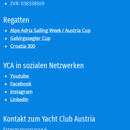
ZVR: 038338569
Re­gat­ten
Alpe Adria Sailing Week / Austria Cup
Gebirgssegler Cup
Croatia 300
YCA in so­zia­len Netz­wer­ken
Youtube
Facebook
Instagram
LinkedIn
Kon­takt zum Yacht Club Aus­tria
Estermannstrasse 6