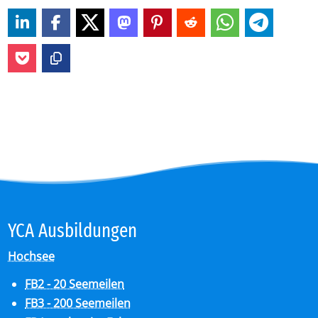
YCA Aus­bil­dun­gen
Hochsee
FB2 - 20 Seemeilen
FB3 - 200 Seemeilen