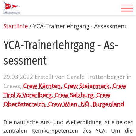
Startlinie
/
YCA-Trainerlehrgang - Assessment
YCA-Trai­ner­lehr­gang - As­
sess­ment
29.03.2022
Erstellt von
Gerald Truttenberger
in
Crews,
Crew Kärnten,
Crew Steiermark,
Crew
Tirol & Vorarlberg,
Crew Salzburg,
Crew
Oberösterreich,
Crew Wien, NÖ, Burgenland
Die nautische Aus- und Weiterbildung ist eine der
zentralen Kernkompetenzen des YCA. Um die