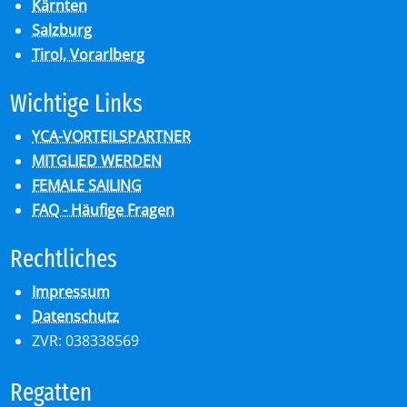
Kärnten
Salzburg
Tirol, Vorarlberg
Wich­ti­ge Links
YCA-VORTEILSPARTNER
MITGLIED WERDEN
FEMALE SAILING
FAQ - Häufige Fragen
Recht­li­ches
Impressum
Datenschutz
ZVR: 038338569
Re­gat­ten