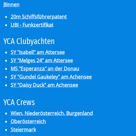
Binnen
20m Schiffsführerpatent
UBI - Funkzertifikat
YCA Club­y­ach­ten
SY "Isabell" am Attersee
SY "Melges 24" am Attersee
MS "Esperanza" an der Donau
SY "Gundel Gaukeley" am Achensee
SY “Daisy Duck” am Achensee
YCA Crews
Wien, Niederösterreich, Burgenland
Oberösterreich
Steiermark