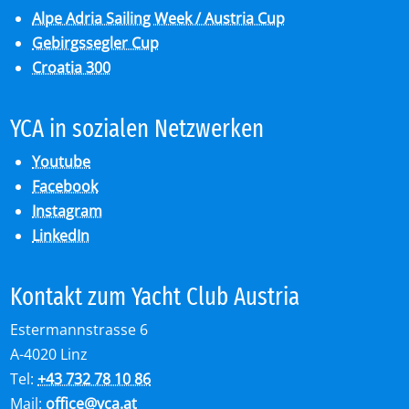
Alpe Adria Sailing Week / Austria Cup
Gebirgssegler Cup
Croatia 300
YCA in so­zia­len Netz­wer­ken
Youtube
Facebook
Instagram
LinkedIn
Kon­takt zum Yacht Club Aus­tria
Estermannstrasse 6
A-4020 Linz
Tel:
+43 732 78 10 86
Mail:
office
@
yca.at