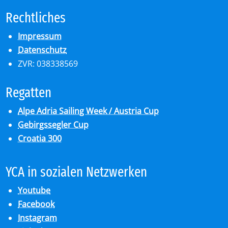
Recht­li­ches
Impressum
Datenschutz
ZVR: 038338569
Re­gat­ten
Alpe Adria Sailing Week / Austria Cup
Gebirgssegler Cup
Croatia 300
YCA in so­zia­len Netz­wer­ken
Youtube
Facebook
Instagram