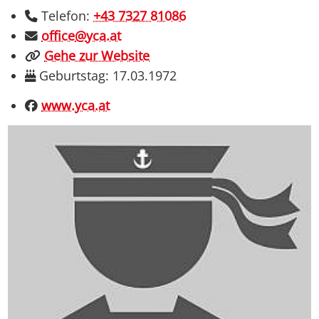
Telefon:
+43 7327 81086
office
@
yca.at
Gehe zur Website
Geburtstag: 17.03.1972
Facebook:
www.yca.at