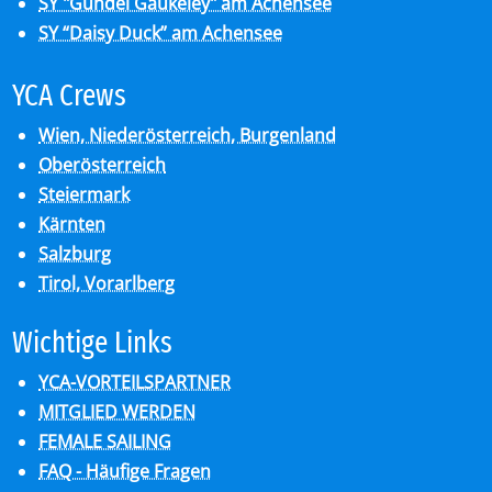
SY "Gundel Gaukeley" am Achensee
SY “Daisy Duck” am Achensee
YCA Crews
Wien, Niederösterreich, Burgenland
Oberösterreich
Steiermark
Kärnten
Salzburg
Tirol, Vorarlberg
Wich­ti­ge Links
YCA-VORTEILSPARTNER
MITGLIED WERDEN
FEMALE SAILING
FAQ - Häufige Fragen