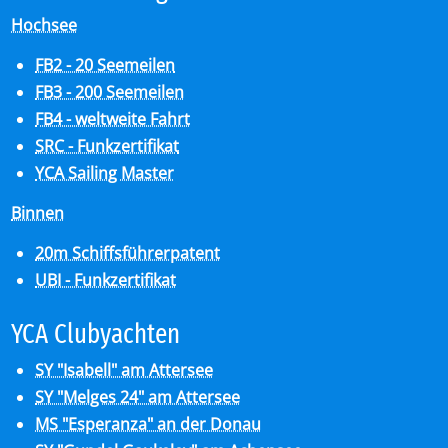
Hochsee
FB2 - 20 Seemeilen
FB3 - 200 Seemeilen
FB4 - weltweite Fahrt
SRC - Funkzertifikat
YCA Sailing Master
Binnen
20m Schiffsführerpatent
UBI - Funkzertifikat
YCA Club­y­ach­ten
SY "Isabell" am Attersee
SY "Melges 24" am Attersee
MS "Esperanza" an der Donau