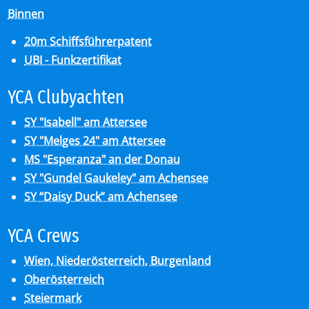
Binnen
20m Schiffsführerpatent
UBI - Funkzertifikat
YCA Club­y­ach­ten
SY "Isabell" am Attersee
SY "Melges 24" am Attersee
MS "Esperanza" an der Donau
SY "Gundel Gaukeley" am Achensee
SY “Daisy Duck” am Achensee
YCA Crews
Wien, Niederösterreich, Burgenland
Oberösterreich
Steiermark