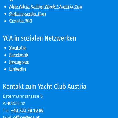
Alpe Adria Sailing Week / Austria Cup
Gebirgssegler Cup
Croatia 300
YCA in so­zia­len Netz­wer­ken
Youtube
Facebook
Instagram
LinkedIn
Kon­takt zum Yacht Club Aus­tria
Estermannstrasse 6
A-4020 Linz
Tel:
+43 732 78 10 86
Mail:
office
@
yca.at