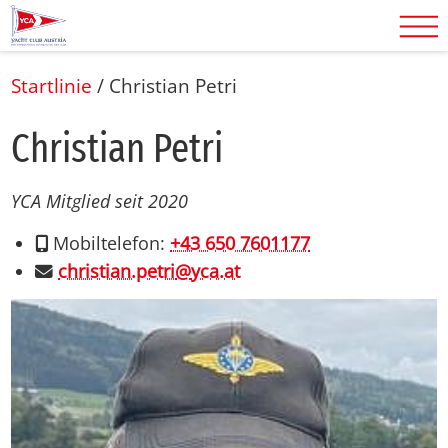
Startlinie
/
Chris­ti­an Pe­tri
Chris­ti­an Pe­tri
YCA Mitglied seit 2020
Mobiltelefon:
+43 650 7601177
christian.petri
@
yca.at