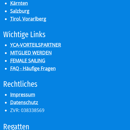
Kärnten
Salzburg
Tirol, Vorarlberg
Wich­ti­ge Links
YCA-VORTEILSPARTNER
MITGLIED WERDEN
FEMALE SAILING
FAQ - Häufige Fragen
Recht­li­ches
Impressum
Datenschutz
ZVR: 038338569
Re­gat­ten