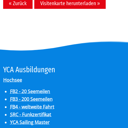
« Zurück
Visitenkarte herunterladen »
YCA Aus­bil­dun­gen
Hochsee
FB2 - 20 Seemeilen
FB3 - 200 Seemeilen
FB4 - weltweite Fahrt
SRC - Funkzertifikat
YCA Sailing Master