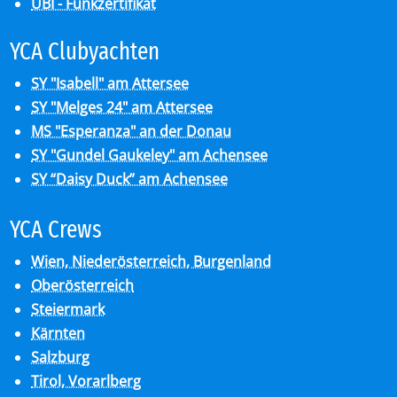
UBI - Funkzertifikat
YCA Club­y­ach­ten
SY "Isabell" am Attersee
SY "Melges 24" am Attersee
MS "Esperanza" an der Donau
SY "Gundel Gaukeley" am Achensee
SY “Daisy Duck” am Achensee
YCA Crews
Wien, Niederösterreich, Burgenland
Oberösterreich
Steiermark
Kärnten
Salzburg
Tirol, Vorarlberg