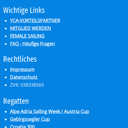
Wich­ti­ge Links
YCA-VORTEILSPARTNER
MITGLIED WERDEN
FEMALE SAILING
FAQ - Häufige Fragen
Recht­li­ches
Impressum
Datenschutz
ZVR: 038338569
Re­gat­ten
Alpe Adria Sailing Week / Austria Cup
Gebirgssegler Cup
Croatia 300