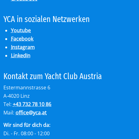
YCA in so­zia­len Netz­wer­ken
Youtube
Facebook
Instagram
LinkedIn
Kon­takt zum Yacht Club Aus­tria
Estermannstrasse 6
A-4020 Linz
Tel:
+43 732 78 10 86
Mail:
office
@
yca.at
Wir sind für dich da:
Di. - Fr. 08:00 - 12:00