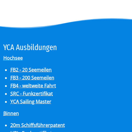
YCA Aus­bil­dun­gen
Hochsee
FB2 - 20 Seemeilen
FB3 - 200 Seemeilen
FB4 - weltweite Fahrt
SRC - Funkzertifikat
YCA Sailing Master
Binnen
20m Schiffsführerpatent