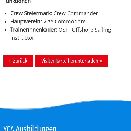
Funktionen
Crew Steiermark:
Crew Commander
Hauptverein:
Vize Commodore
Trainerïnnenkader:
OSI - Offshore Sailing
Instructor
« Zurück
Visitenkarte herunterladen »
YCA Aus­bil­dun­gen