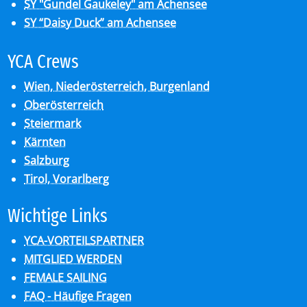
SY "Gundel Gaukeley" am Achensee
SY “Daisy Duck” am Achensee
YCA Crews
Wien, Niederösterreich, Burgenland
Oberösterreich
Steiermark
Kärnten
Salzburg
Tirol, Vorarlberg
Wich­ti­ge Links
YCA-VORTEILSPARTNER
MITGLIED WERDEN
FEMALE SAILING
FAQ - Häufige Fragen