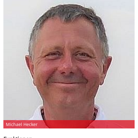
Mi­cha­el He­cker