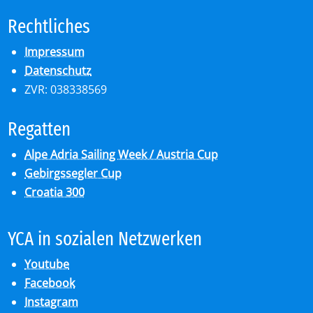
Recht­li­ches
Impressum
Datenschutz
ZVR: 038338569
Re­gat­ten
Alpe Adria Sailing Week / Austria Cup
Gebirgssegler Cup
Croatia 300
YCA in so­zia­len Netz­wer­ken
Youtube
Facebook
Instagram