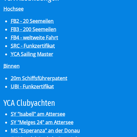
Hochsee
FB2 - 20 Seemeilen
FB3 - 200 Seemeilen
FB4 - weltweite Fahrt
SRC - Funkzertifikat
YCA Sailing Master
Binnen
20m Schiffsführerpatent
UBI - Funkzertifikat
YCA Club­y­ach­ten
SY "Isabell" am Attersee
SY "Melges 24" am Attersee
MS "Esperanza" an der Donau