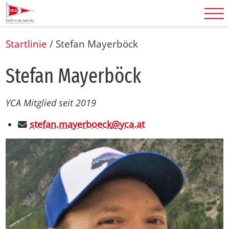
Startlinie
/
Ste­fan May­er­böck
Ste­fan May­er­böck
YCA Mitglied seit 2019
stefan.mayerboeck
@
yca.at