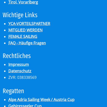
Tirol, Vorarlberg
Wich­ti­ge Links
YCA-VORTEILSPARTNER
MITGLIED WERDEN
FEMALE SAILING
FAQ - Häufige Fragen
Recht­li­ches
Impressum
Datenschutz
ZVR: 038338569
Re­gat­ten
Alpe Adria Sailing Week / Austria Cup
Gebirgssegler Cup