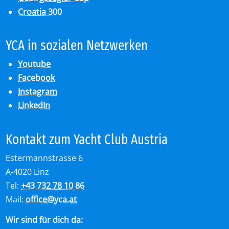
Croatia 300
YCA in so­zia­len Netz­wer­ken
Youtube
Facebook
Instagram
LinkedIn
Kon­takt zum Yacht Club Aus­tria
Estermannstrasse 6
A-4020 Linz
Tel:
+43 732 78 10 86
Mail:
office
@
yca.at
Wir sind für dich da: