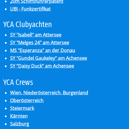
20m Schiffsführerpatent
UBI - Funkzertifikat
YCA Club­y­ach­ten
SY "Isabell" am Attersee
SY "Melges 24" am Attersee
MS "Esperanza" an der Donau
SY "Gundel Gaukeley" am Achensee
SY “Daisy Duck” am Achensee
YCA Crews
Wien, Niederösterreich, Burgenland
Oberösterreich
Steiermark
Kärnten
Salzburg