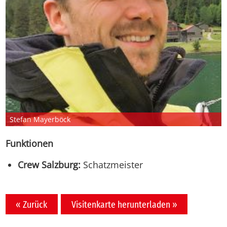
Ste­fan May­er­böck
Funktionen
Crew Salzburg:
Schatzmeister
« Zurück
Visitenkarte herunterladen »