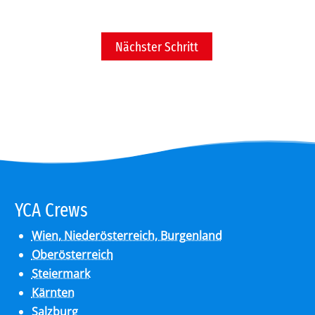
Nächster Schritt
YCA Crews
Wien, Niederösterreich, Burgenland
Oberösterreich
Steiermark
Kärnten
Salzburg