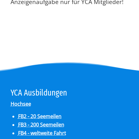
Anzeigenaufgabe nur für YCA Mitglieder!
YCA Aus­bil­dun­gen
Hochsee
FB2 - 20 Seemeilen
FB3 - 200 Seemeilen
FB4 - weltweite Fahrt