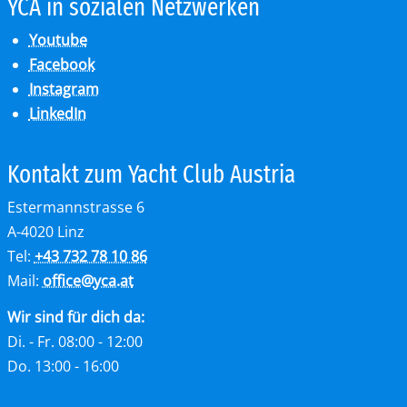
YCA in so­zia­len Netz­wer­ken
Youtube
Facebook
Instagram
LinkedIn
Kon­takt zum Yacht Club Aus­tria
Estermannstrasse 6
A-4020 Linz
Tel:
+43 732 78 10 86
Mail:
office
@
yca.at
Wir sind für dich da:
Di. - Fr. 08:00 - 12:00
Do. 13:00 - 16:00