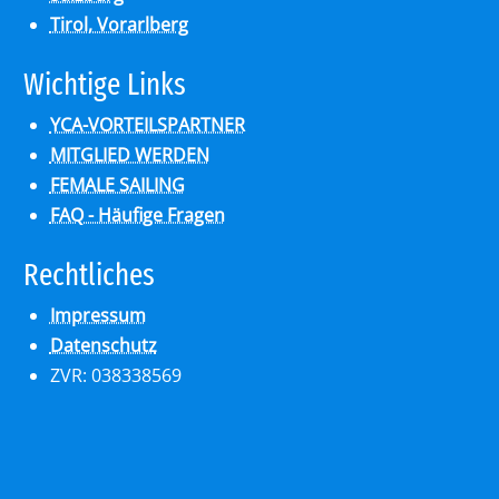
Tirol, Vorarlberg
Wich­ti­ge Links
YCA-VORTEILSPARTNER
MITGLIED WERDEN
FEMALE SAILING
FAQ - Häufige Fragen
Recht­li­ches
Impressum
Datenschutz
ZVR: 038338569