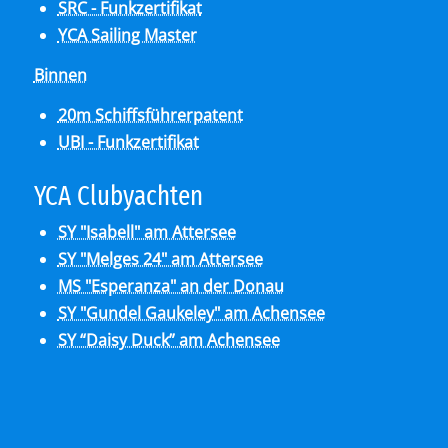
SRC - Funkzertifikat
YCA Sailing Master
Binnen
20m Schiffsführerpatent
UBI - Funkzertifikat
YCA Club­y­ach­ten
SY "Isabell" am Attersee
SY "Melges 24" am Attersee
MS "Esperanza" an der Donau
SY "Gundel Gaukeley" am Achensee
SY “Daisy Duck” am Achensee