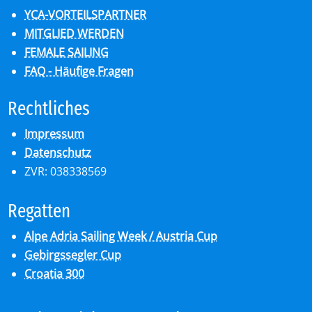
YCA-VORTEILSPARTNER
MITGLIED WERDEN
FEMALE SAILING
FAQ - Häufige Fragen
Recht­li­ches
Impressum
Datenschutz
ZVR: 038338569
Re­gat­ten
Alpe Adria Sailing Week / Austria Cup
Gebirgssegler Cup
Croatia 300