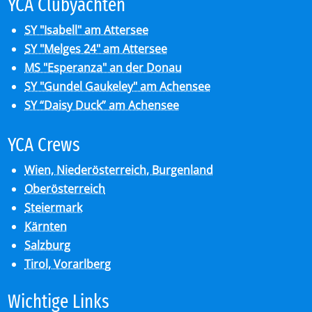
YCA Club­y­ach­ten
SY "Isabell" am Attersee
SY "Melges 24" am Attersee
MS "Esperanza" an der Donau
SY "Gundel Gaukeley" am Achensee
SY “Daisy Duck” am Achensee
YCA Crews
Wien, Niederösterreich, Burgenland
Oberösterreich
Steiermark
Kärnten
Salzburg
Tirol, Vorarlberg
Wich­ti­ge Links