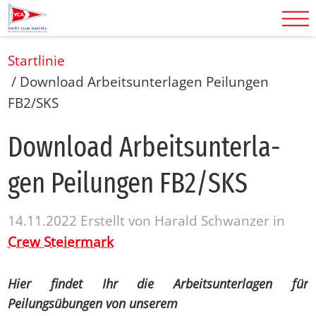
Startlinie
/
Download Arbeitsunterlagen Peilungen
FB2/SKS
Down­load Ar­beits­un­ter­la­
gen Pei­lun­gen FB2/​SKS
14.11.2022
Erstellt von
Harald Schwanzer
in
Crew Steiermark
Hier findet Ihr die Arbeitsunterlagen für
Peilungsübungen von unserem