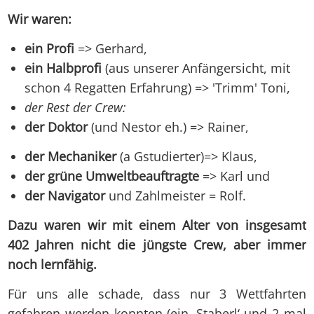
Wir waren:
ein Profi
=> Gerhard,
ein Halbprofi
(aus unserer Anfängersicht, mit
schon 4 Regatten Erfahrung) => 'Trimm' Toni,
der Rest der Crew:
der Doktor
(und Nestor eh.) => Rainer,
der Mechaniker
(a Gstudierter)=> Klaus,
der grüne Umweltbeauftragte
=> Karl und
der Navigator
und Zahlmeister = Rolf.
Dazu waren wir mit einem Alter von insgesamt
402 Jahren nicht die jüngste Crew, aber immer
noch lernfähig.
Für uns alle schade, dass nur 3 Wettfahrten
gefahren werden konnten (ein ‚Staberl‘ und 2 mal