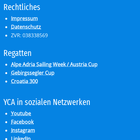
Recht­li­ches
Impressum
Datenschutz
ZVR: 038338569
Re­gat­ten
Alpe Adria Sailing Week / Austria Cup
Gebirgssegler Cup
Croatia 300
YCA in so­zia­len Netz­wer­ken
Youtube
Facebook
Instagram
LinkedIn