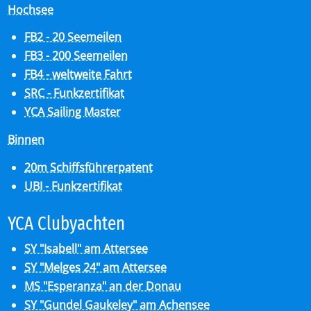
Hochsee
FB2 - 20 Seemeilen
FB3 - 200 Seemeilen
FB4 - weltweite Fahrt
SRC - Funkzertifikat
YCA Sailing Master
Binnen
20m Schiffsführerpatent
UBI - Funkzertifikat
YCA Club­y­ach­ten
SY "Isabell" am Attersee
SY "Melges 24" am Attersee
MS "Esperanza" an der Donau
SY "Gundel Gaukeley" am Achensee