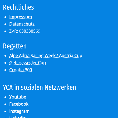
Recht­li­ches
Impressum
Datenschutz
ZVR: 038338569
Re­gat­ten
Alpe Adria Sailing Week / Austria Cup
Gebirgssegler Cup
Croatia 300
YCA in so­zia­len Netz­wer­ken
Youtube
Facebook
Instagram