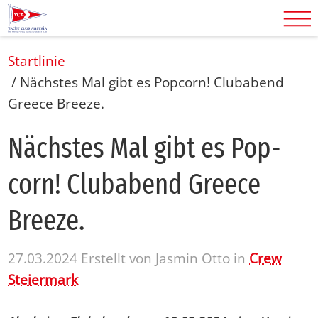
Startlinie
/
Nächstes Mal gibt es Popcorn! Clubabend
Greece Breeze.
Nächs­tes Mal gibt es Pop­
corn! Club­abend Greece
Bree­ze.
27.03.2024
Erstellt von
Jasmin Otto
in
Crew
Steiermark