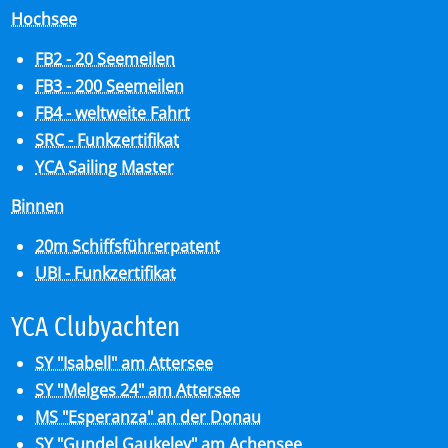
Hochsee
FB2 - 20 Seemeilen
FB3 - 200 Seemeilen
FB4 - weltweite Fahrt
SRC - Funkzertifikat
YCA Sailing Master
Binnen
20m Schiffsführerpatent
UBI - Funkzertifikat
YCA Club­y­ach­ten
SY "Isabell" am Attersee
SY "Melges 24" am Attersee
MS "Esperanza" an der Donau
SY "Gundel Gaukeley" am Achensee